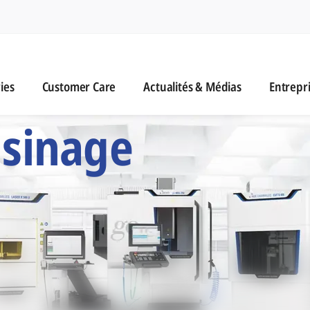
n
es
Customer Care
Actualités & Médias
ies
Customer Care
Actualités & Médias
Entrepr
 Six Marques d'Usi
usinage