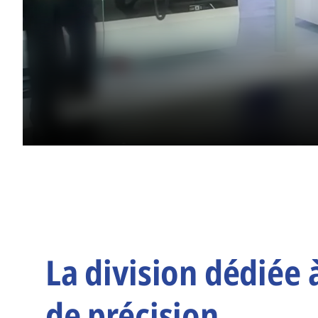
La division dédiée 
de précision.