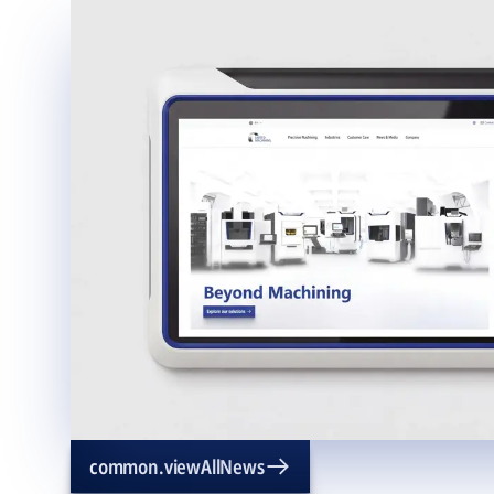
common.viewAllNews