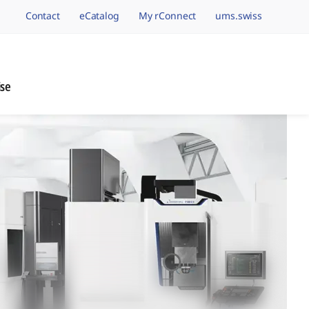
Contact
eCatalog
My rConnect
ums.swiss
avigation.brand
ise
nage de Précision, 