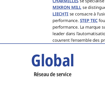
CHARMILLES
se spécialise
MIKRON MILL
se distingue
LIECHTI
se consacre à l’us
performance.
STEP TEC
fou
performance. La marque s
leader dans l’automatisati
couvrent l’ensemble des pro
Global
Réseau de service