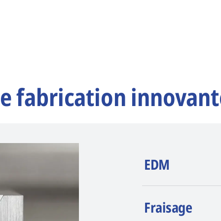
e fabrication innovant
EDM
AGIE CHARMILLE
Fraisage
érosion (EDM). La