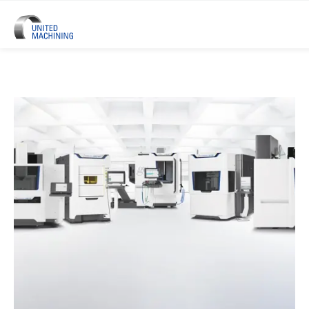
UNITED MACHINING – Sechs Prä