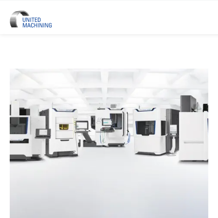
UNITED MACHINING – Sechs Prä