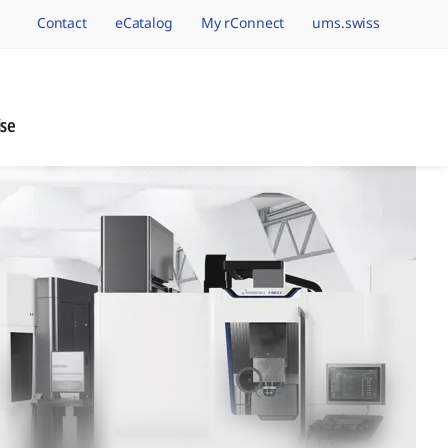
Contact
eCatalog
My rConnect
ums.swiss
avigation.brand
ise
nage de Précision, 