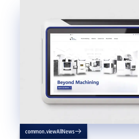
common.viewAllNews