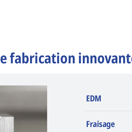
e fabrication innovant
EDM
AGIE CHARMILLE
Fraisage
érosion (EDM). La