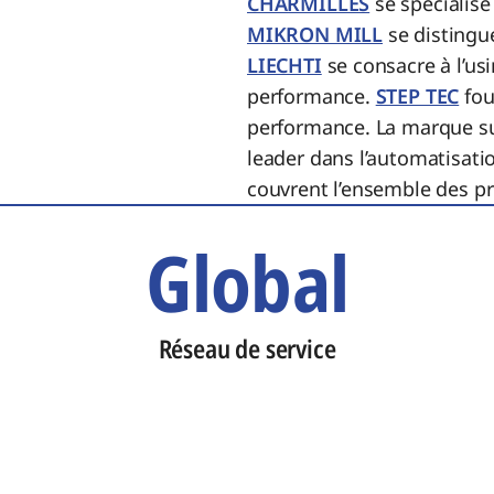
CHARMILLES
se spécialise
MIKRON MILL
se distingue
LIECHTI
se consacre à l’us
performance.
STEP TEC
fou
performance. La marque s
leader dans l’automatisati
couvrent l’ensemble des pro
Global
Réseau de service