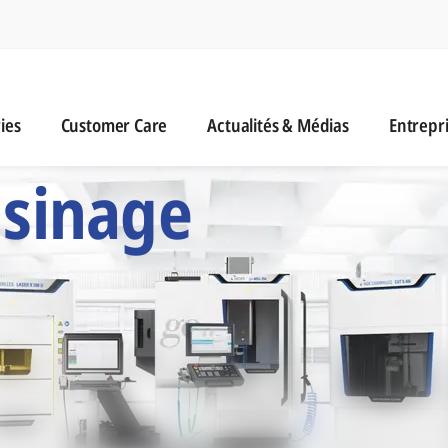
n
es
Customer Care
Actualités & Médias
ies
Customer Care
Actualités & Médias
Entrepr
 Six Marques d'Usi
usinage