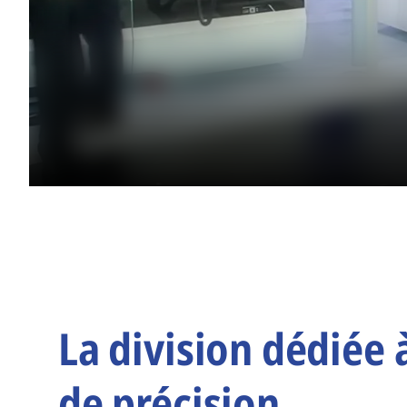
La division dédiée 
de précision.