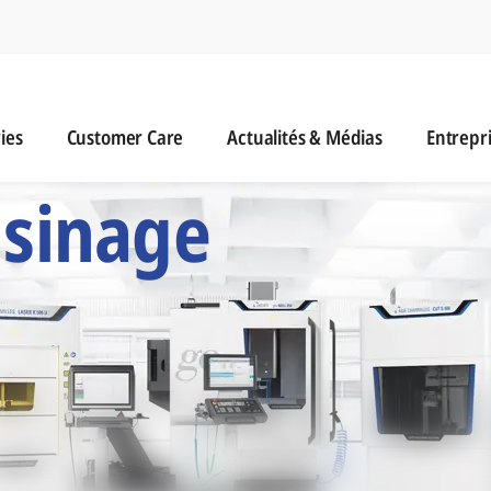
n
es
Customer Care
Actualités & Médias
ies
Customer Care
Actualités & Médias
Entrepr
 Six Marques d'Usi
usinage