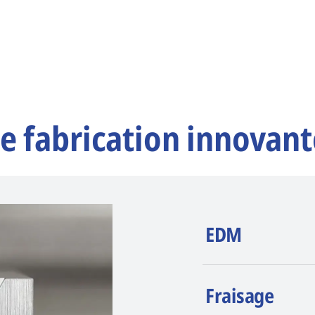
e fabrication innovant
EDM
AGIE CHARMILLE
Fraisage
érosion (EDM). La