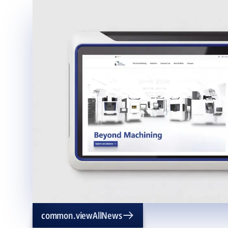
common.viewAllNews