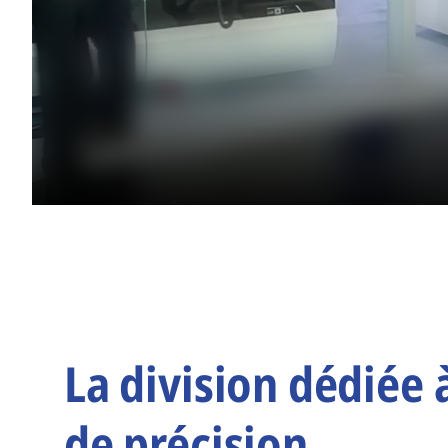
La division dédiée 
de précision.