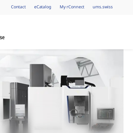
Contact
eCatalog
My rConnect
ums.swiss
avigation.brand
ise
nage de Précision, 