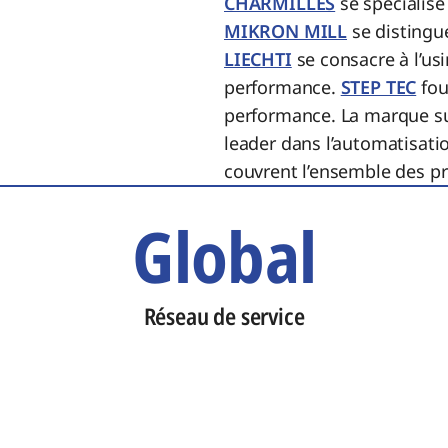
CHARMILLES
se spécialise
MIKRON MILL
se distingue
LIECHTI
se consacre à l’us
performance.
STEP TEC
fou
performance. La marque s
leader dans l’automatisati
couvrent l’ensemble des pro
Global
Réseau de service