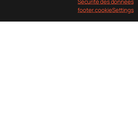
Fourche
5
2
Sécurité des données
UPC/RCS
footer.cookieSettings
Matrice 142
5
12
Matrix 110
5
12
Macro 116
5
12
Macro 70
7
30
Macro 54
7
36
Remarque :
lors de l’exécution de l’usinage
par électroérosion à fil sur les machines