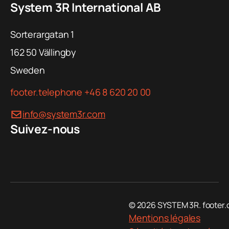
Matrice 142
5
4
System 3R International AB
Sorterargatan 1
GPS 240
5
2
162 50
Vällingby
Sweden
Dynafix
5
2
280/350
footer.telephone
+46 8 620 20 00
info@system3r.com
Delphin Short
5
2
Suivez-nous
(fourche/tête
de
nivellement)
ITS148
5
4
© 2026 SYSTEM 3R. footer.
Mentions légales