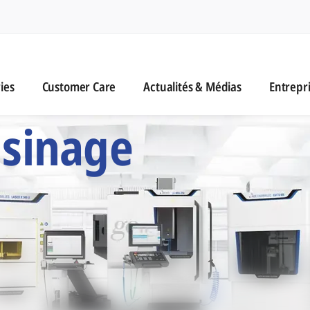
n
es
Customer Care
Actualités & Médias
ies
Customer Care
Actualités & Médias
Entrepr
 Six Marques d'Usi
usinage