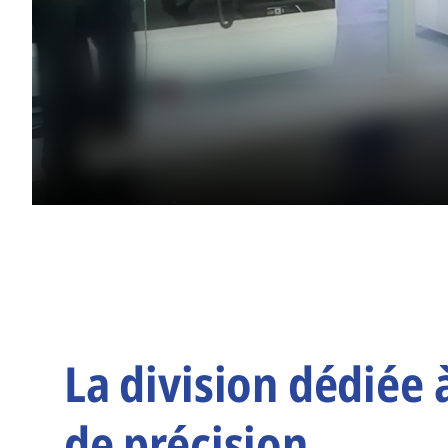
La division dédiée 
de précision.