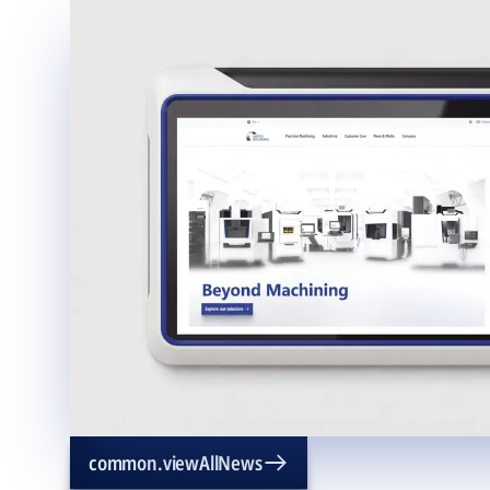
common.viewAllNews