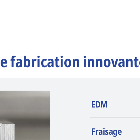
e fabrication innovant
EDM
AGIE CHARMILLE
Fraisage
érosion (EDM). La