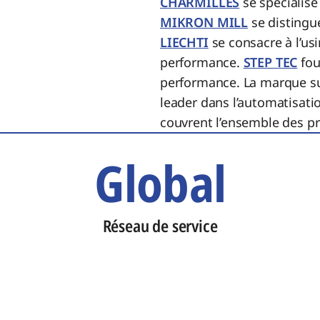
CHARMILLES
se spécialise
MIKRON MILL
se distingue
LIECHTI
se consacre à l’us
performance.
STEP TEC
fou
performance. La marque s
leader dans l’automatisati
couvrent l’ensemble des pro
Global
Réseau de service