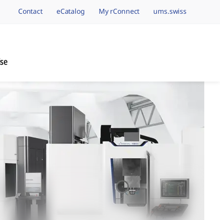
Contact
eCatalog
My rConnect
ums.swiss
avigation.brand
ise
nage de Précision, 