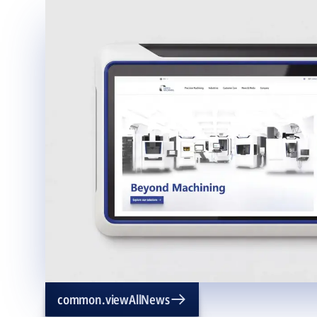
common.viewAllNews