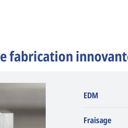
e fabrication innovant
EDM
AGIE CHARMILLE
Fraisage
érosion (EDM). La