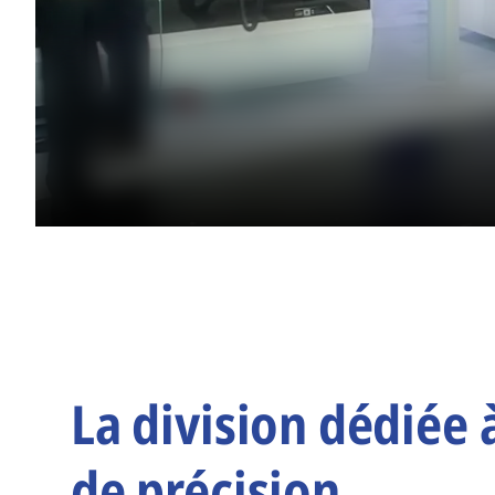
La division dédiée 
de précision.