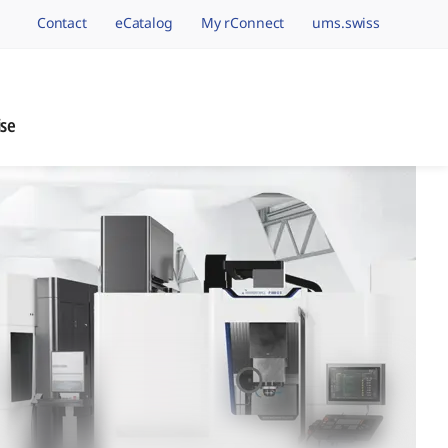
Contact
eCatalog
My rConnect
ums.swiss
avigation.brand
ise
nage de Précision, 