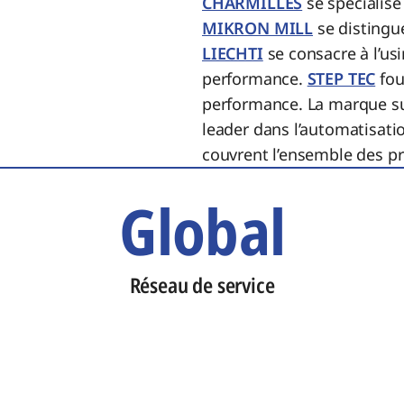
CHARMILLES
se spécialise
MIKRON MILL
se distingue
LIECHTI
se consacre à l’us
performance.
STEP TEC
fou
performance. La marque s
leader dans l’automatisati
couvrent l’ensemble des pro
Global
Réseau de service