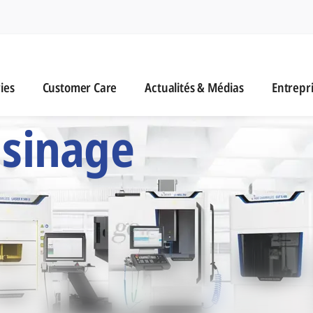
n
es
Customer Care
Actualités & Médias
ies
Customer Care
Actualités & Médias
Entrepr
 Six Marques d'Usi
usinage