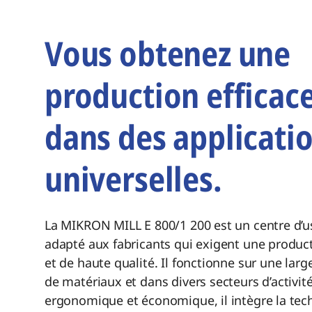
Vous obtenez une
production efficac
dans des applicati
universelles.
La
MIKRON MILL E
800/1 200 est un
centre d’
adapté
aux
fabricants qui exigent
une produc
et
de haute qualité
. Il
fonctionne sur une larg
de matériaux et
dans
divers secteurs d’activit
ergonomique et économique,
il intègre
la tec