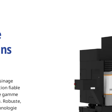
e
ons
usinage
tion
fiable
e
gamme
é.
Robuste,
hnologie