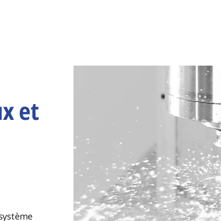
x et
t
 système