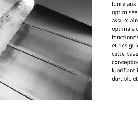
fonte aux
optimisée 
assure ain
optimale 
fonctionne
et des gui
cette bas
conception
lubrifiant
durable e