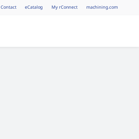
Contact
eCatalog
My rConnect
machining.com
tion.brand