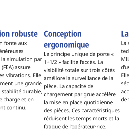
ion robuste
Conception
La
ergonomique
en fonte aux
La 
énéreuses
te
Le principe unique de porte «
 la simulation par
MIL
1+1/2 » facilite l’accès. La
 (FEA) assure
d’u
visibilité totale sur trois côtés
es vibrations. Elle
Ell
améliore la surveillance de la
lement une grande
séc
pièce. La capacité de
 stabilité durable,
acc
chargement par grue accélère
e charge et en
de 
la mise en place quotidienne
nt continu.
des pièces. Ces caractéristiques
réduisent les temps morts et la
fatigue de l’opérateur·rice.