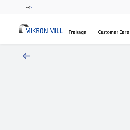
FR
Customer Care
Fraisage
Customer Care