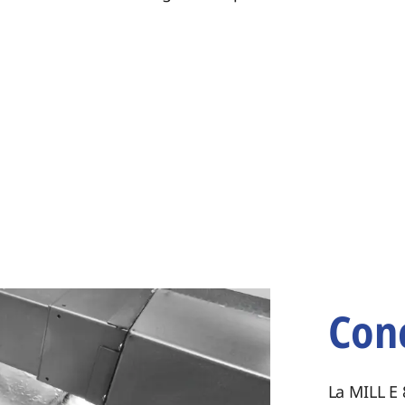
Conc
La MILL E 