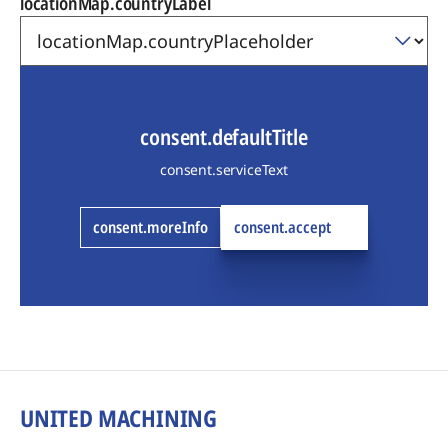
locationMap.countryLabel
consent.defaultTitle
consent.serviceText
consent.moreInfo
consent.accept
UNITED MACHINING