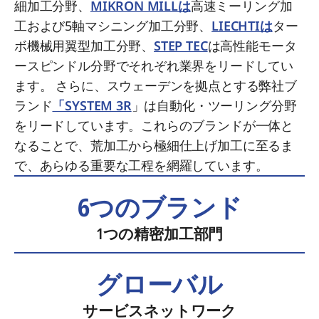
細加工分野、
MIKRON MILLは
高速ミーリング加
工および5軸マシニング加工分野、
LIECHTIは
ター
ボ機械用翼型加工分野、
STEP TEC
は高性能モータ
ースピンドル分野でそれぞれ業界をリードしてい
ます。 さらに、スウェーデンを拠点とする弊社ブ
ランド
「SYSTEM 3R
」は自動化・ツーリング分野
をリードしています。これらのブランドが一体と
なることで、荒加工から極細仕上げ加工に至るま
で、あらゆる重要な工程を網羅しています。
6つのブランド
1つの精密加工部門
グローバル
サービスネットワーク