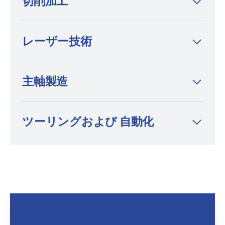
切削加工
は、ワイヤー放電加工機、形彫り放電加工
機、細穴放電加工機の分野において、プレミ
アムブランドかつイノベーションリーダーと
レーザー技術
して知られています。
主軸製造
ツーリングおよび 自動化