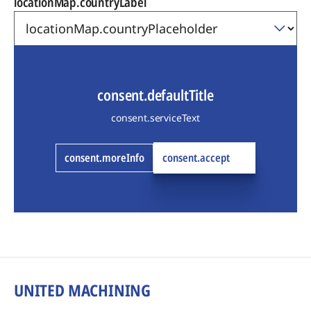
locationMap.countryLabel
consent.defaultTitle
consent.serviceText
consent.moreInfo
consent.accept
UNITED MACHINING