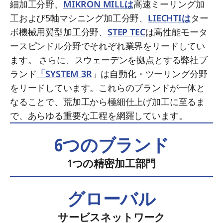
細加工分野、
MIKRON MILLは
高速ミーリング加
工および5軸マシニング加工分野、
LIECHTIは
ター
ボ機械用翼型加工分野、
STEP TEC
は高性能モータ
ースピンドル分野でそれぞれ業界をリードしてい
ます。 さらに、スウェーデンを拠点とする弊社ブ
ランド
「SYSTEM 3R
」は自動化・ツーリング分野
をリードしています。これらのブランドが一体と
なることで、荒加工から極細仕上げ加工に至るま
で、あらゆる重要な工程を網羅しています。
6つのブランド
1つの精密加工部門
グローバル
サービスネットワーク