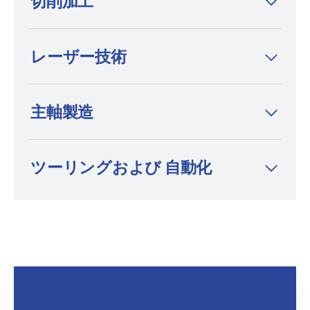
切削加工
は、ワイヤー放電加工機、形彫り放電加工
機、細穴放電加工機の分野において、プレミ
アムブランドかつイノベーションリーダーと
レーザー技術
して知られています。
主軸製造
ツーリングおよび 自動化