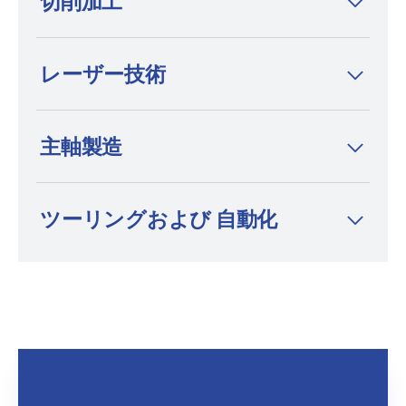
切削加工
は、ワイヤー放電加工機、形彫り放電加工
機、細穴放電加工機の分野において、プレミ
アムブランドかつイノベーションリーダーと
レーザー技術
して知られています。
主軸製造
ツーリングおよび 自動化