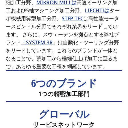
細加工分野、
MIKRON MILLは
高速ミーリング加
工および5軸マシニング加工分野、
LIECHTIは
ター
ボ機械用翼型加工分野、
STEP TEC
は高性能モータ
ースピンドル分野でそれぞれ業界をリードしてい
ます。 さらに、スウェーデンを拠点とする弊社ブ
ランド
「SYSTEM 3R
」は自動化・ツーリング分野
をリードしています。これらのブランドが一体と
なることで、荒加工から極細仕上げ加工に至るま
で、あらゆる重要な工程を網羅しています。
6つのブランド
1つの精密加工部門
グローバル
サービスネットワーク