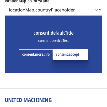
locationMap.countryLabel
consent.defaultTitle
consent.serviceText
consent.moreInfo
consent.accept
UNITED MACHINING