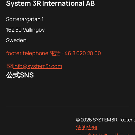
System 3R International AB
Sorterargatan 1
162 50
Vällingby
Cell Computer & WSM Software
Upgrade
Sweden
PDF
footer.telephone
電話 +46 8 620 20 00
CE Marking of Robot Cells
common.download
info@system3r.com
PDF
公式SNS
common.download
© 2026 SYSTEM 3R. footer.
法的告知