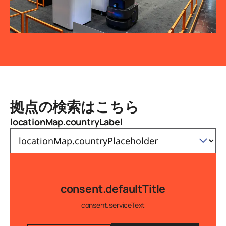
拠点の検索はこちら
locationMap.countryLabel
consent.defaultTitle
consent.serviceText