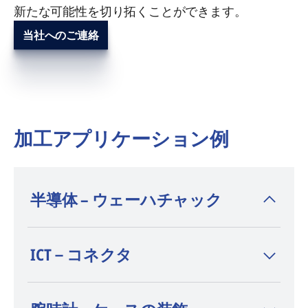
新たな可能性を切り拓くことができます。
当社へのご連絡
加工アプリケーション例
半導体 – ウェーハチャック
- 材質：シリコンカーバイド
ICT－コネクタ
- レーザー（種類／出力）：Nano
Flexipulse™ 50 W
- ソフトウェア：LaserCAM™