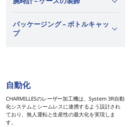
腕時計 – ケースの装飾
- 表面平坦度：±3 µm
- 平均加工深さ：0.186 mm
パッケージング – ボトルキャッ
プ
自動化
CHARMILLESのレーザー加工機は、System 3R自動
化システムとシームレスに連携するよう設計され
ており、無人運転と生産性の最大化を実現しま
す。