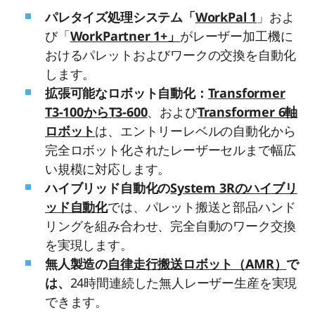
パレタイズ処理システム「
WorkPal 1
」およ
び「
WorkPartner 1+」
がレーザー加工機に
おけるパレットおよびワークの交換を自動化
します。
拡張可能なロボット自動化：
Transformer
T3-100からT3-600
、および
Transformer 6軸
ロボット
は、エントリーレベルの自動化から
完全ロボット化されたレーザーセルまで幅広
い規模に対応します。
ハイブリッド自動化の
System 3Rのハイブリ
ッド自動化
では、パレット搬送と部品ハンド
リングを組み合わせ、完全自動のワーク交換
を実現します。
無人製造の
自律走行搬送ロボット（AMR）
で
は、
24時間連続した無人レーザー生産を実現
できます。