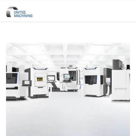
UNITED MACHINING – Sechs Prä