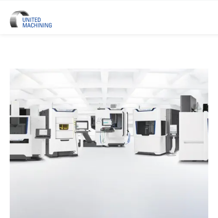
UNITED MACHINING – Sechs Prä