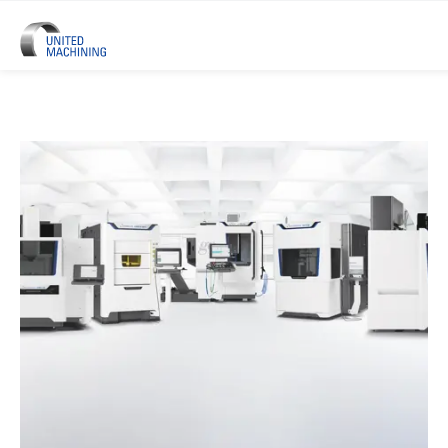
UNITED MACHINING – Sechs Prä