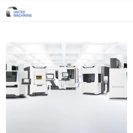
UNITED MACHINING – Sechs Prä