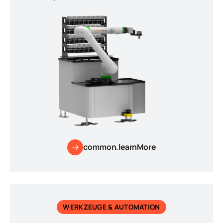
common.learnMore
WERKZEUGE & AUTOMATION