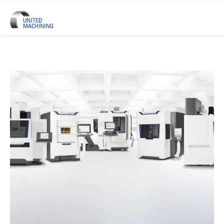
UNITED MACHINING – Sechs Prä