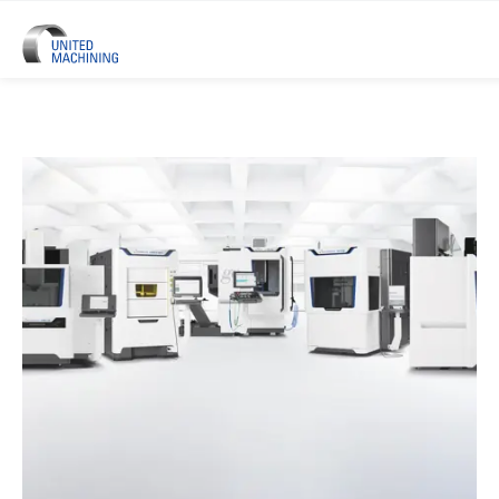
UNITED MACHINING – Sechs Prä