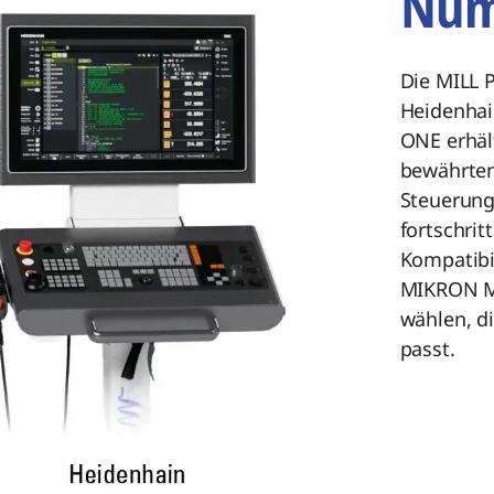
Num
Die MILL P
Heidenhai
ONE erhäl
bewährten
Steuerung 
fortschri
Kompatibi
MIKRON MI
wählen, d
passt.