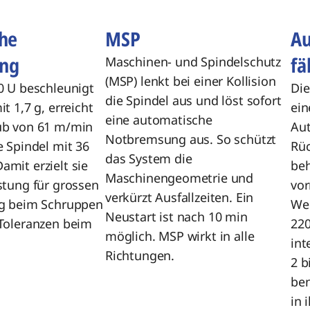
he
MSP
Au
ung
fä
Maschinen- und Spindelschutz
(MSP) lenkt bei einer Kollision
0 U beschleunigt
Die
die Spindel aus und löst sofort
t 1,7 g, erreicht
ein
eine automatische
ub von 61 m/min
Aut
Notbremsung aus. So schützt
e Spindel mit 36
Rüc
das System die
mit erzielt sie
beh
Maschinengeometrie und
stung für grossen
vor
verkürzt Ausfallzeiten. Ein
ag beim Schruppen
Wer
Neustart ist nach 10 min
Toleranzen beim
220
möglich. MSP wirkt in alle
int
Richtungen.
2 b
ben
in 