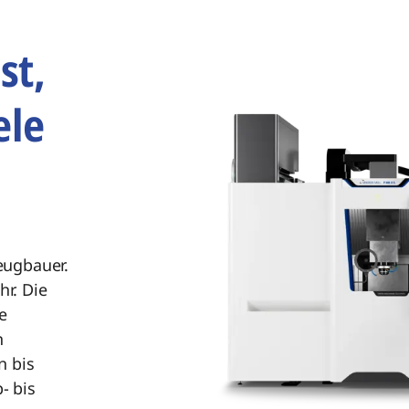
st,
ele
eugbauer.
hr. Die
e
n
n bis
- bis