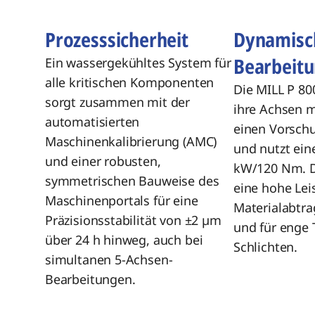
Prozesssicherheit
Dynamisc
Bearbeit
Ein wassergekühltes System für
alle kritischen Komponenten
Die MILL P 80
sorgt zusammen mit der
ihre Achsen mi
automatisierten
einen Vorsch
Maschinenkalibrierung (AMC)
und nutzt ein
und einer robusten,
kW/120 Nm. Da
symmetrischen Bauweise des
eine hohe Lei
Maschinenportals für eine
Materialabtr
Präzisionsstabilität von ±2 µm
und für enge 
über 24 h hinweg, auch bei
Schlichten.
simultanen 5-Achsen-
Bearbeitungen.