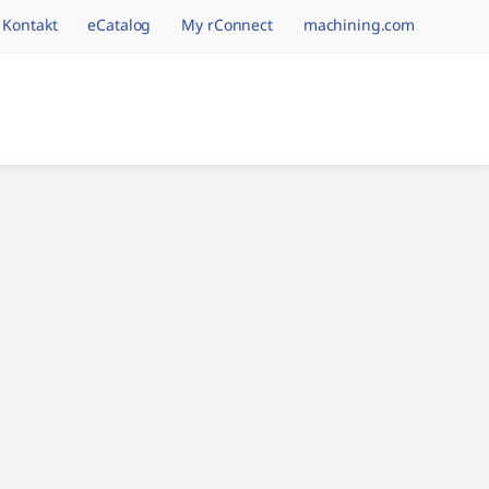
Kontakt
eCatalog
My rConnect
machining.com
tion.brand