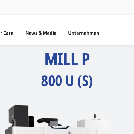
naviga
 Care
News & Media
r Care
News & Media
Unternehmen
MILL P
800 U (S)