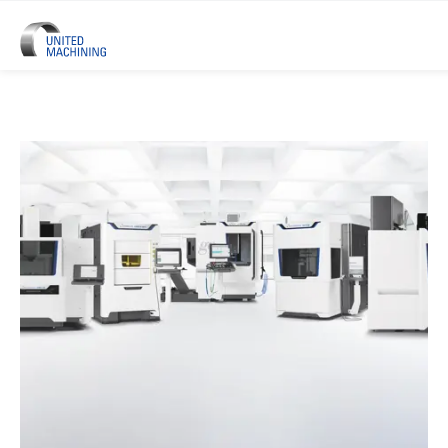
UNITED MACHINING – Sechs Prä