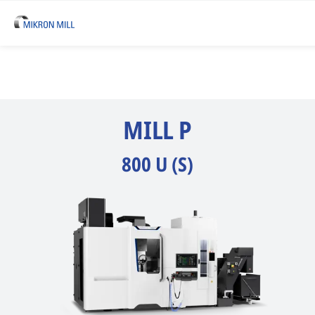
MILL P
800 U (S)