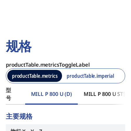
规格
productTable.metricsToggleLabel
productTable.metrics
productTable.imperial
型
MILL P 800 U (D)
MILL P 800 U 
号
主要规格