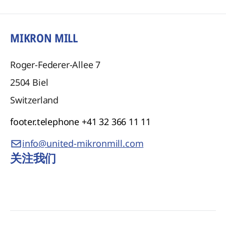
MIKRON MILL
Roger-Federer-Allee 7
2504
Biel
Switzerland
footer.telephone
+41 32 366 11 11
info@united-mikronmill.com
关注我们