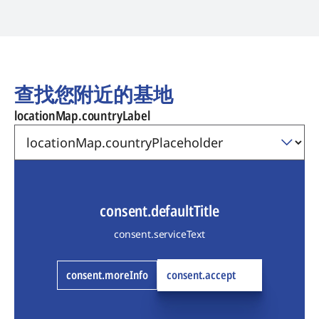
查找您附近的基地
locationMap.countryLabel
consent.defaultTitle
consent.serviceText
consent.moreInfo
consent.accept