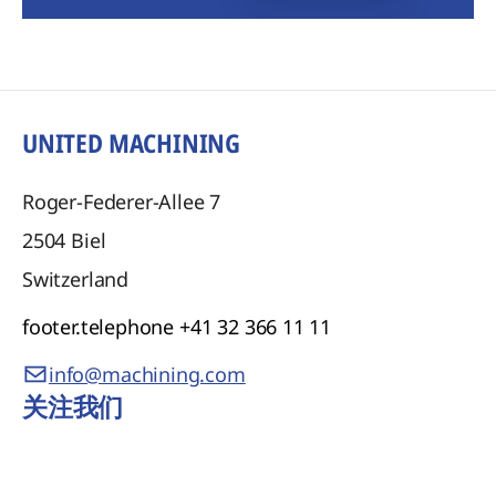
UNITED MACHINING
Roger-Federer-Allee 7
2504
Biel
Switzerland
footer.telephone
+41 32 366 11 11
info@machining.com
关注我们