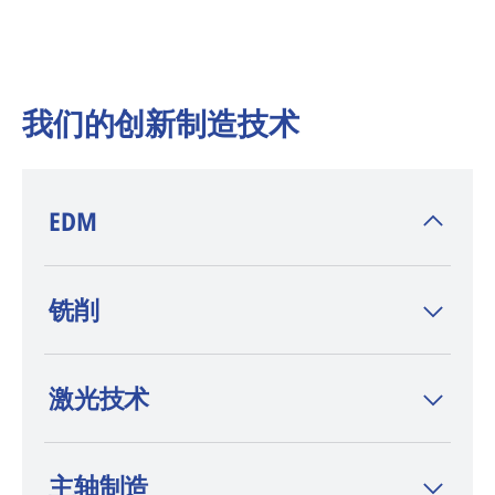
我们的创新制造技术
EDM
AGIE CHARMILLES
是电火花加工(EDM)技术
铣削
的发明者，在 wire-cut EDM、sinker EDM 和
钻孔 EDM 领域，这一品牌以高端定位和持续
创新而著称。
激光技术
主轴制造