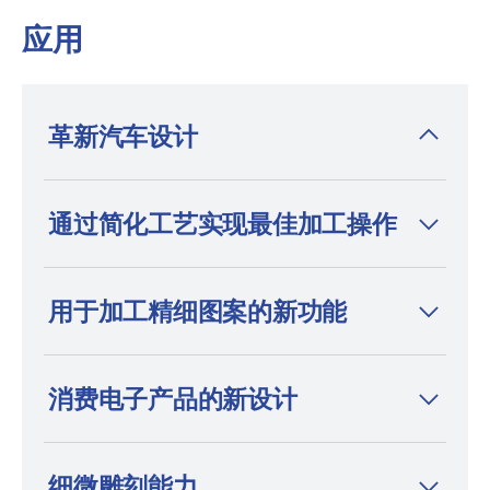
应用
革新汽车设计
超短脉冲激光器性能独特，可帮助您释放设计
通过简化工艺实现最佳加工操作
创意，满足汽车市场的新需求和性能要求。设
备可加工更锐利的几何形状、更精细的细节和
更光亮的表面，生产效率同步提升，系统亦可
用于加工精细图案的新功能
稳定加工最坚硬的材料。
消费电子产品的新设计
细微雕刻能力