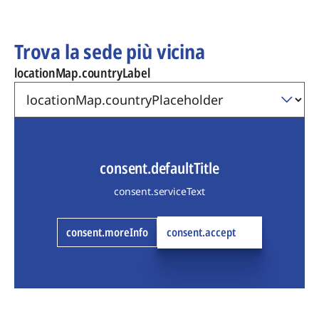
Trova la sede più vicina
locationMap.countryLabel
consent.defaultTitle
consent.serviceText
consent.moreInfo
consent.accept