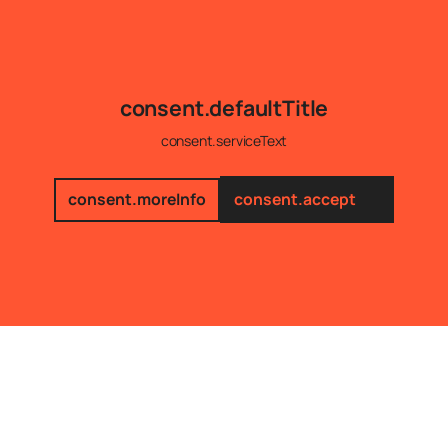
consent.defaultTitle
consent.serviceText
consent.moreInfo
consent.accept