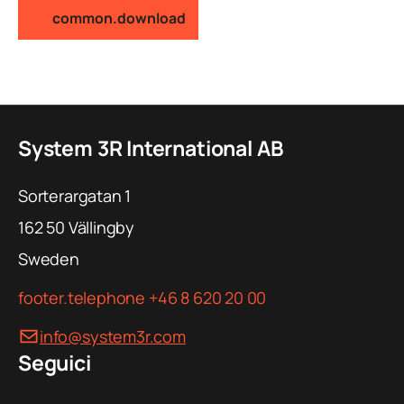
common.download
System 3R International AB
Sorterargatan 1
162 50
Vällingby
Sweden
footer.telephone
+46 8 620 20 00
info@system3r.com
Seguici