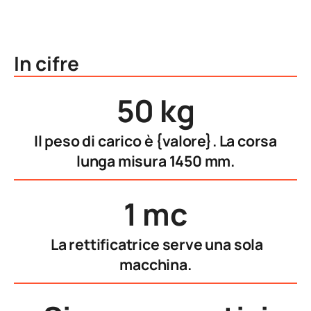
In cifre
50 kg
Il peso di carico è {valore}. La corsa
lunga misura 1450 mm.
1 mc
La rettificatrice serve una sola
macchina.