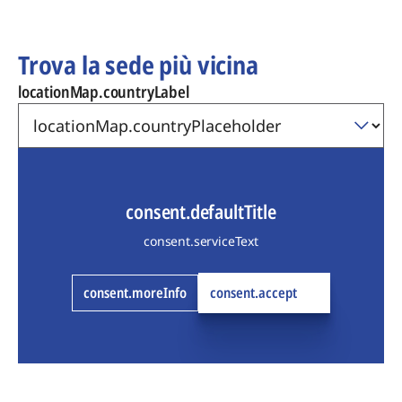
Trova la sede più vicina
locationMap.countryLabel
consent.defaultTitle
consent.serviceText
consent.moreInfo
consent.accept