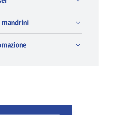
ser
i mandrini
tomazione