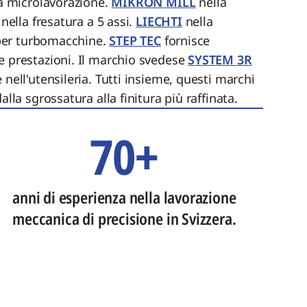
la microlavorazione.
MIKRON MILL
nella
 nella fresatura a 5 assi.
LIECHTI
nella
i per turbomacchine.
STEP TEC
fornisce
e prestazioni. Il marchio svedese
SYSTEM 3R
 nell'utensileria. Tutti insieme, questi marchi
alla sgrossatura alla finitura più raffinata.
70+
anni di esperienza nella lavorazione
meccanica di precisione in Svizzera.