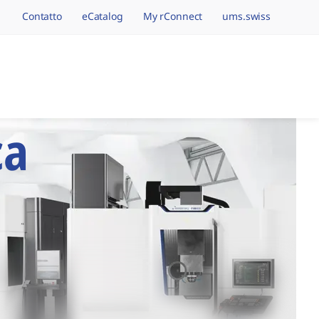
Contatto
eCatalog
My rConnect
ums.swiss
vigation.brand
azione di Precision
ca