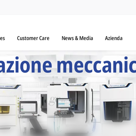
na
s
Customer Care
News & Media
ies
Customer Care
News & Media
Azienda
Sei Marchi di Lavor
razione meccani