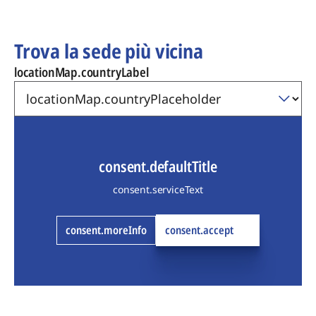
Trova la sede più vicina
locationMap.countryLabel
consent.defaultTitle
consent.serviceText
consent.moreInfo
consent.accept