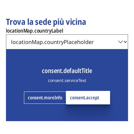
Trova la sede più vicina
locationMap.countryLabel
consent.defaultTitle
consent.serviceText
consent.moreInfo
consent.accept