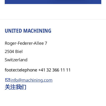
UNITED MACHINING
Roger-Federer-Allee 7
2504
Biel
Switzerland
footer.telephone
+41 32 366 11 11
info@machining.com
关注我们