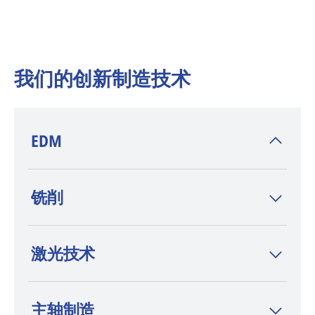
我们的创新制造技术
EDM
AGIE CHARMILLES
是电火花加工(EDM)技术
铣削
的发明者，在 wire-cut EDM、sinker EDM 和
钻孔 EDM 领域，这一品牌以高端定位和持续
创新而著称。
激光技术
主轴制造