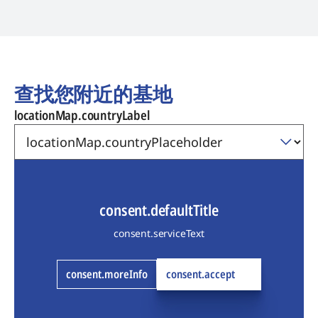
查找您附近的基地
locationMap.countryLabel
consent.defaultTitle
consent.serviceText
consent.moreInfo
consent.accept