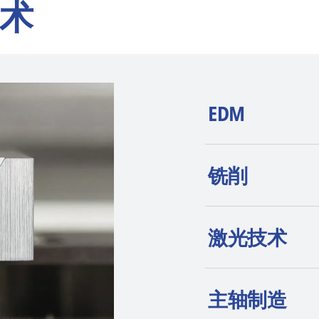
术
EDM
AGIE CHARMILLE
铣削
wire-cut EDM、
高端定位和持续创
激光技术
主轴制造