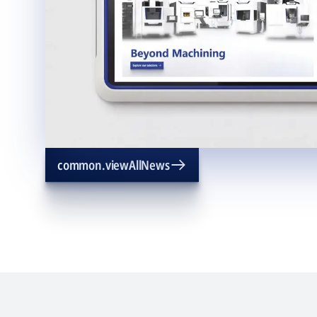
common.viewAllNews