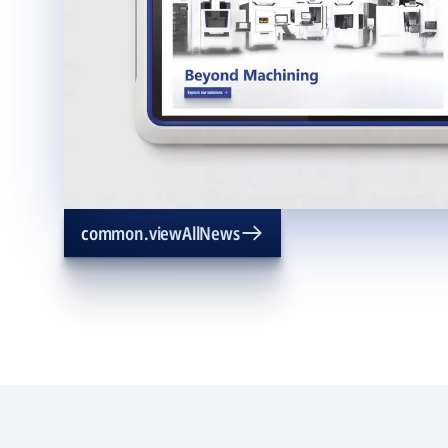
common.viewAllNews