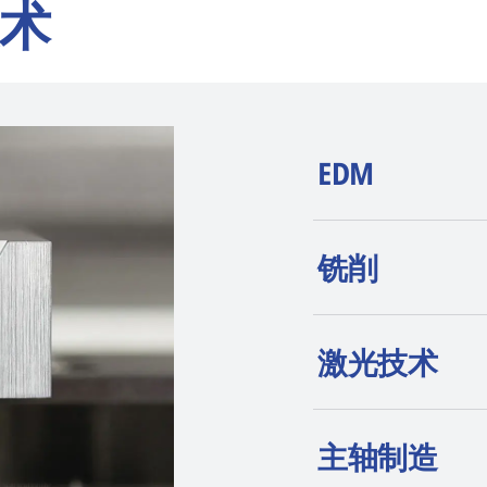
术
EDM
AGIE CHARMILLE
铣削
wire-cut EDM、
高端定位和持续创
激光技术
主轴制造