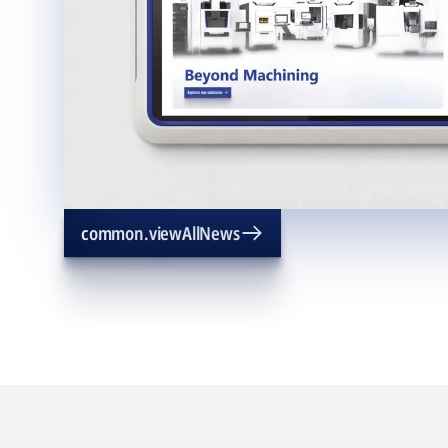
common.viewAllNews