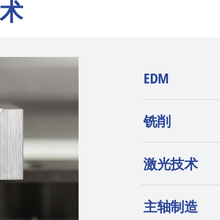
术
EDM
AGIE CHARMILLE
铣削
wire-cut EDM、
高端定位和持续创
激光技术
主轴制造