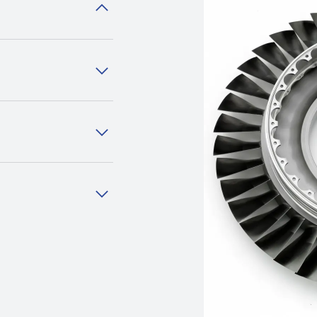
ンを採用した、弊社
ーは、床面積をあま
製造におけるリス