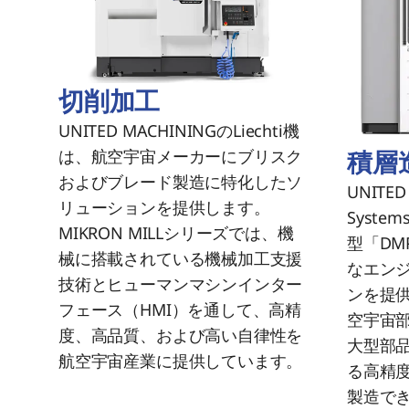
切削加工
UNITED MACHININGのLiechti機
積層
は、航空宇宙メーカーにブリスク
およびブレード製造に特化したソ
UNITED
リューションを提供します。
Syst
MIKRON MILLシリーズでは、機
型「DMP
械に搭載されている機械加工支援
なエン
技術とヒューマンマシンインター
ンを提
フェース（HMI）を通して、高精
空宇宙
度、高品質、および高い自律性を
大型部
航空宇宙産業に提供しています。
る高精
製造で