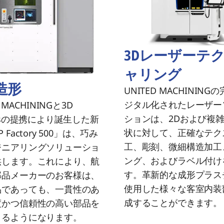
3Dレーザーテ
ャリング
造形
UNITED MACHINING
ジタル化されたレーザー
 MACHININGと3D
ションは、2Dおよび複雑
emsの提携により誕生した新
状に対して、正確なテク
 Factory 500」は、巧み
工、彫刻、微細構造加工
ジニアリングソリューショ
ング、およびラベル付け
供します。これにより、航
す。革新的な成形プラス
部品メーカーのお客様は、
使用した様々な客室内装
品であっても、一貫性のあ
成することができます。
度かつ信頼性の高い部品を
きるようになります。