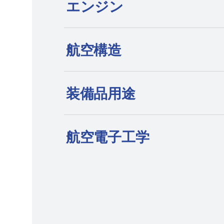
エンジン
ポリマーグラナイトのポータルデザイ
航空構造
の高性能フライス加工（HPM）センタ
り必要とせずに、複雑な5軸統合回転翼
クを取り除きます。
装備品用途
航空電子工学