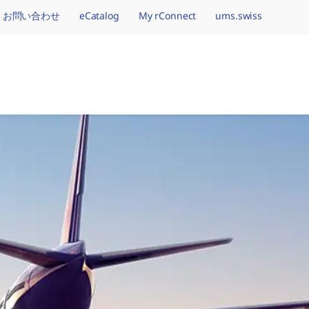
お問い合わせ
eCatalog
My rConnect
ums.swiss
tion.brand