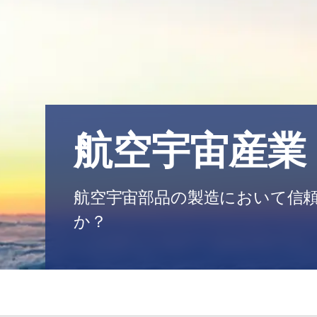
航空宇宙産業
航空宇宙部品の製造において信
か？