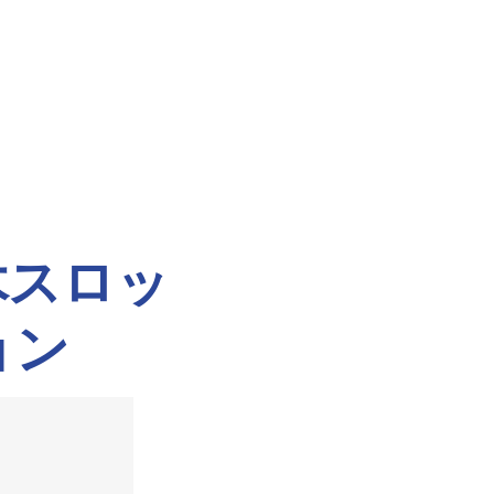
木スロッ
ョン