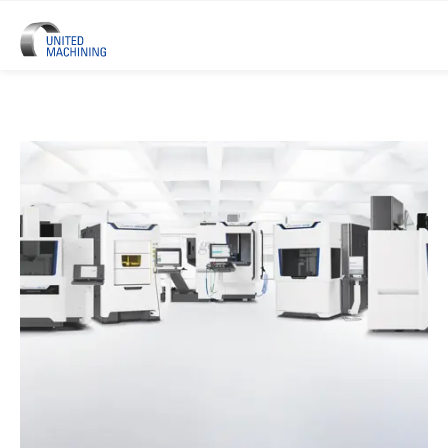
UNITED MACHINING – Sechs Prä