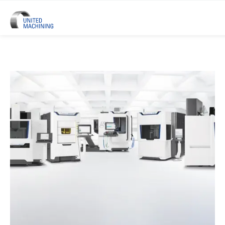
UNITED MACHINING – Sechs Prä