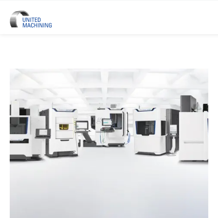
UNITED MACHINING – Sechs Prä