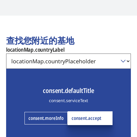
查找您附近的基地
locationMap.countryLabel
consent.defaultTitle
consent.serviceText
consent.moreInfo
consent.accept