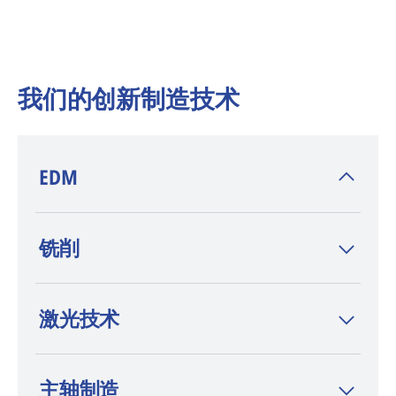
我们的创新制造技术
EDM
AGIE CHARMILLES
是电火花加工(EDM)技术
铣削
的发明者，在 wire-cut EDM、sinker EDM 和
钻孔 EDM 领域，这一品牌以高端定位和持续
创新而著称。
激光技术
主轴制造