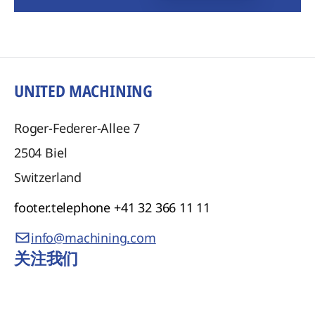
UNITED MACHINING
Roger-Federer-Allee 7
2504
Biel
Switzerland
footer.telephone
+41 32 366 11 11
info@machining.com
关注我们