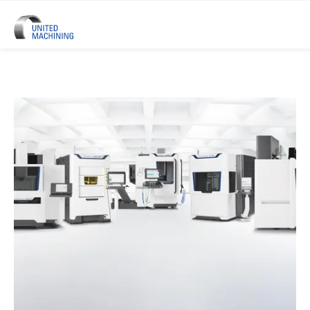
UNITED MACHINING – Sechs Prä