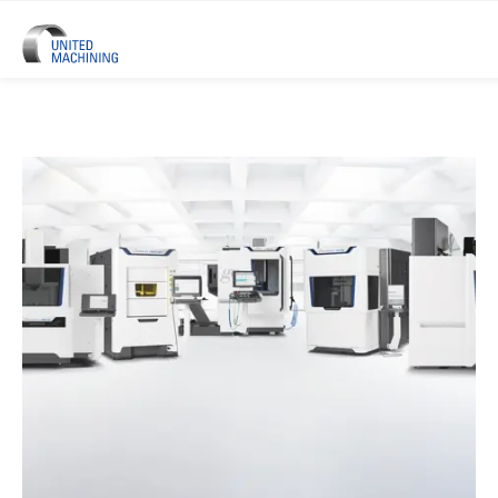
UNITED MACHINING – Sechs Prä