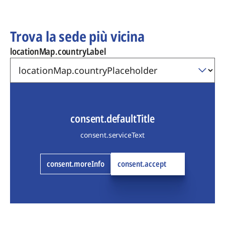
Trova la sede più vicina
locationMap.countryLabel
consent.defaultTitle
consent.serviceText
consent.moreInfo
consent.accept