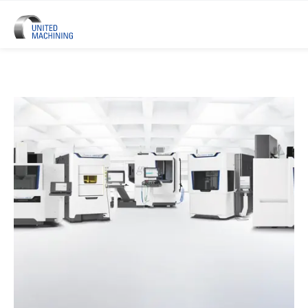
UNITED MACHINING – Sechs Prä