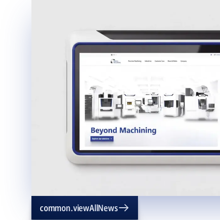
common.viewAllNews