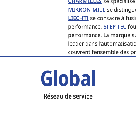
CHARMILLES
se spécialise
MIKRON MILL
se distingue
LIECHTI
se consacre à l’us
performance.
STEP TEC
fou
performance. La marque s
leader dans l’automatisati
couvrent l’ensemble des pro
Global
Réseau de service