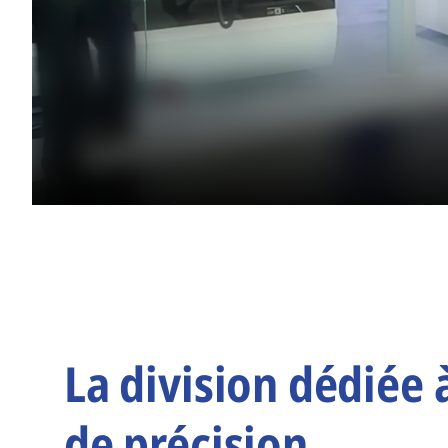
La division dédiée 
de précision.