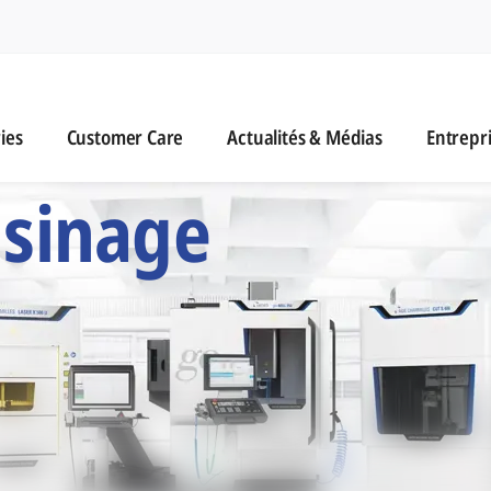
n
es
Customer Care
Actualités & Médias
ies
Customer Care
Actualités & Médias
Entrepr
 Six Marques d'Usi
usinage