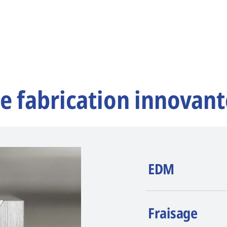
e fabrication innovant
EDM
AGIE CHARMILLE
Fraisage
érosion (EDM). La