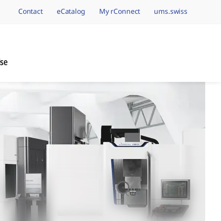
Contact
eCatalog
My rConnect
ums.swiss
avigation.brand
ise
nage de Précision, 