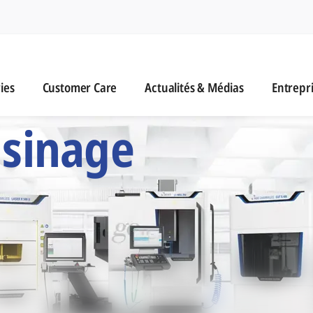
n
es
Customer Care
Actualités & Médias
ies
Customer Care
Actualités & Médias
Entrepr
 Six Marques d'Usi
usinage