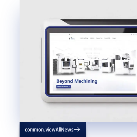
common.viewAllNews