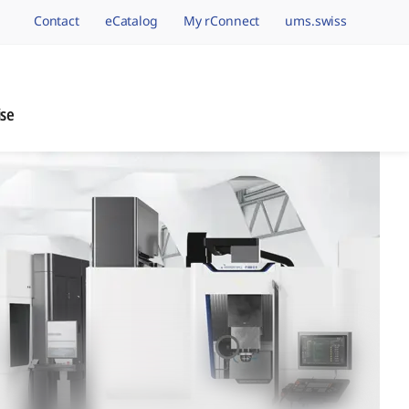
Contact
eCatalog
My rConnect
ums.swiss
avigation.brand
ise
nage de Précision, 