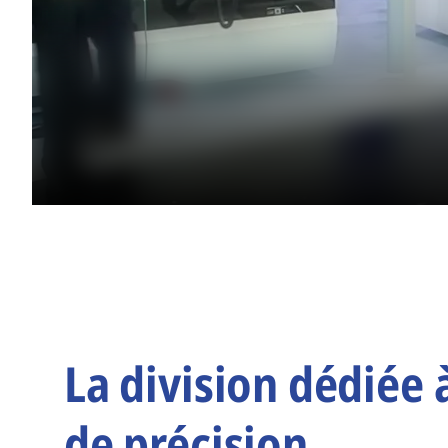
La division dédiée 
de précision.