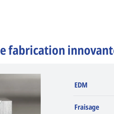
e fabrication innovant
EDM
AGIE CHARMILLE
Fraisage
érosion (EDM). La