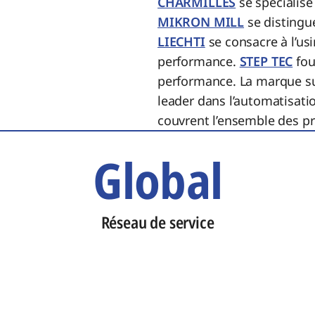
CHARMILLES
se spécialise
MIKRON MILL
se distingue
LIECHTI
se consacre à l’us
performance.
STEP TEC
fou
performance. La marque s
leader dans l’automatisati
couvrent l’ensemble des pro
Global
Réseau de service