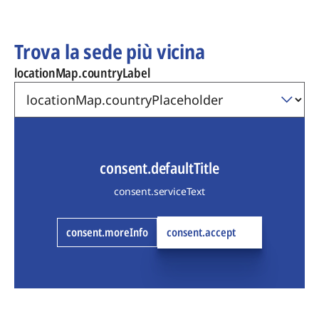
Trova la sede più vicina
locationMap.countryLabel
consent.defaultTitle
consent.serviceText
consent.moreInfo
consent.accept