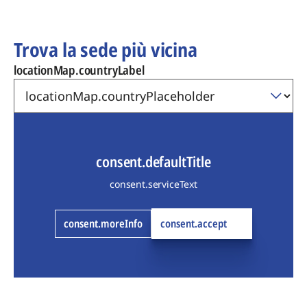
Trova la sede più vicina
locationMap.countryLabel
consent.defaultTitle
consent.serviceText
consent.moreInfo
consent.accept